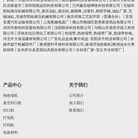
氏农家超市
|
深圳智能远控科技有限公司
|
兰州鑫宏硕网络科技有限公司
|
无锡市
阳灿液压机械有限公司_液压油缸_液压站_镀铬棒_活塞杆_精密导轴_油缸厂家_无
锡油缸_无锡市阳灿液压机械有限公司
|
南京祥路工艺刻字部（普通合伙）
|
宜昌
安通汽车运输有限公司
|
上海惠施电器厂
|
佛山市顺德区新慧家居用品有限公司
|
深圳市新纶科技股份有限公司
|
沈阳朗卓科技有限公司
|
马鞍山市道班市政工程有
限公司
|
济南东信日用化工有限公司
|
热缩带_热收缩带_热缩带厂家_热缩带价格_
河北中大保温建材有限公司
|
广告礼品盒抽,餐巾纸盒-安阳东方纸业有限公司
|
余
姚市超宁机械部件厂
|
株洲楚轩环保科技有限公司_株洲浮油收集机|株洲油水分离
机销售
|
吉木萨尔县昆我玩具股份有限公司
|
冷却塔厂家-安丘市冷却塔厂
|
产品中心
关于我们
热收缩机
公司简介
真空封口机
加入我们
封口机
联系我们
打包机
打码机
包装材料