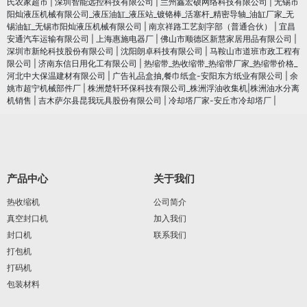
氏农家超市
|
深圳智能远控科技有限公司
|
兰州鑫宏硕网络科技有限公司
|
无锡市
阳灿液压机械有限公司_液压油缸_液压站_镀铬棒_活塞杆_精密导轴_油缸厂家_无
锡油缸_无锡市阳灿液压机械有限公司
|
南京祥路工艺刻字部（普通合伙）
|
宜昌
安通汽车运输有限公司
|
上海惠施电器厂
|
佛山市顺德区新慧家居用品有限公司
|
深圳市新纶科技股份有限公司
|
沈阳朗卓科技有限公司
|
马鞍山市道班市政工程有
限公司
|
济南东信日用化工有限公司
|
热缩带_热收缩带_热缩带厂家_热缩带价格_
河北中大保温建材有限公司
|
广告礼品盒抽,餐巾纸盒-安阳东方纸业有限公司
|
余
姚市超宁机械部件厂
|
株洲楚轩环保科技有限公司_株洲浮油收集机|株洲油水分离
机销售
|
吉木萨尔县昆我玩具股份有限公司
|
冷却塔厂家-安丘市冷却塔厂
|
产品中心
关于我们
热收缩机
公司简介
真空封口机
加入我们
封口机
联系我们
打包机
打码机
包装材料