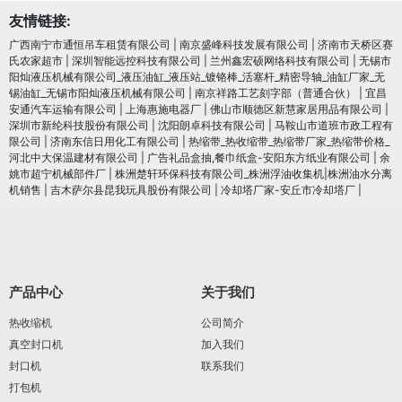
友情链接:
广西南宁市通恒吊车租赁有限公司
|
南京盛峰科技发展有限公司
|
济南市天桥区赛
氏农家超市
|
深圳智能远控科技有限公司
|
兰州鑫宏硕网络科技有限公司
|
无锡市
阳灿液压机械有限公司_液压油缸_液压站_镀铬棒_活塞杆_精密导轴_油缸厂家_无
锡油缸_无锡市阳灿液压机械有限公司
|
南京祥路工艺刻字部（普通合伙）
|
宜昌
安通汽车运输有限公司
|
上海惠施电器厂
|
佛山市顺德区新慧家居用品有限公司
|
深圳市新纶科技股份有限公司
|
沈阳朗卓科技有限公司
|
马鞍山市道班市政工程有
限公司
|
济南东信日用化工有限公司
|
热缩带_热收缩带_热缩带厂家_热缩带价格_
河北中大保温建材有限公司
|
广告礼品盒抽,餐巾纸盒-安阳东方纸业有限公司
|
余
姚市超宁机械部件厂
|
株洲楚轩环保科技有限公司_株洲浮油收集机|株洲油水分离
机销售
|
吉木萨尔县昆我玩具股份有限公司
|
冷却塔厂家-安丘市冷却塔厂
|
产品中心
关于我们
热收缩机
公司简介
真空封口机
加入我们
封口机
联系我们
打包机