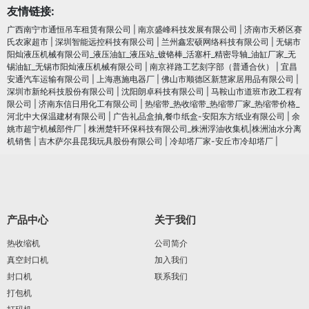
友情链接:
广西南宁市通恒吊车租赁有限公司
|
南京盛峰科技发展有限公司
|
济南市天桥区赛
氏农家超市
|
深圳智能远控科技有限公司
|
兰州鑫宏硕网络科技有限公司
|
无锡市
阳灿液压机械有限公司_液压油缸_液压站_镀铬棒_活塞杆_精密导轴_油缸厂家_无
锡油缸_无锡市阳灿液压机械有限公司
|
南京祥路工艺刻字部（普通合伙）
|
宜昌
安通汽车运输有限公司
|
上海惠施电器厂
|
佛山市顺德区新慧家居用品有限公司
|
深圳市新纶科技股份有限公司
|
沈阳朗卓科技有限公司
|
马鞍山市道班市政工程有
限公司
|
济南东信日用化工有限公司
|
热缩带_热收缩带_热缩带厂家_热缩带价格_
河北中大保温建材有限公司
|
广告礼品盒抽,餐巾纸盒-安阳东方纸业有限公司
|
余
姚市超宁机械部件厂
|
株洲楚轩环保科技有限公司_株洲浮油收集机|株洲油水分离
机销售
|
吉木萨尔县昆我玩具股份有限公司
|
冷却塔厂家-安丘市冷却塔厂
|
产品中心
关于我们
热收缩机
公司简介
真空封口机
加入我们
封口机
联系我们
打包机