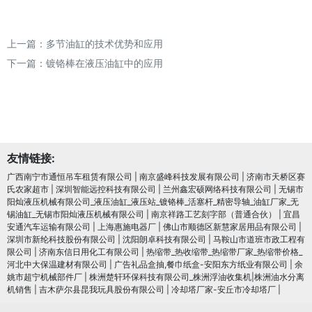
上一篇：
多节油缸的技术优势和应用
下一篇：
镀铬棒在液压油缸中的应用
友情链接:
广西南宁市通恒吊车租赁有限公司
|
南京盛峰科技发展有限公司
|
济南市天桥区赛
氏农家超市
|
深圳智能远控科技有限公司
|
兰州鑫宏硕网络科技有限公司
|
无锡市
阳灿液压机械有限公司_液压油缸_液压站_镀铬棒_活塞杆_精密导轴_油缸厂家_无
锡油缸_无锡市阳灿液压机械有限公司
|
南京祥路工艺刻字部（普通合伙）
|
宜昌
安通汽车运输有限公司
|
上海惠施电器厂
|
佛山市顺德区新慧家居用品有限公司
|
深圳市新纶科技股份有限公司
|
沈阳朗卓科技有限公司
|
马鞍山市道班市政工程有
限公司
|
济南东信日用化工有限公司
|
热缩带_热收缩带_热缩带厂家_热缩带价格_
河北中大保温建材有限公司
|
广告礼品盒抽,餐巾纸盒-安阳东方纸业有限公司
|
余
姚市超宁机械部件厂
|
株洲楚轩环保科技有限公司_株洲浮油收集机|株洲油水分离
机销售
|
吉木萨尔县昆我玩具股份有限公司
|
冷却塔厂家-安丘市冷却塔厂
|