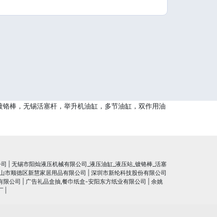
镀铬棒，无锡活塞杆，举升机油缸，多节油缸，双作用油
公司
|
无锡市阳灿液压机械有限公司_液压油缸_液压站_镀铬棒_活塞
山市顺德区新慧家居用品有限公司
|
深圳市新纶科技股份有限公司
有限公司
|
广告礼品盒抽,餐巾纸盒-安阳东方纸业有限公司
|
余姚
厂
|