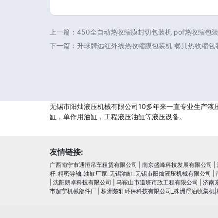
上一篇：
450全自动热收缩膜封切包装机 pof热收缩包
下一篇：
升球牌远红外线热收缩膜包装机 餐具热收缩包
无锡市阳灿液压机械有限公司10多年来一直专业生产
缸，单作用油缸，工程液压油缸等液压设备。
友情链接:
广西南宁市通恒吊车租赁有限公司
|
南京盛峰科技发展有限公司
|
杆_精密导轴_油缸厂家_无锡油缸_无锡市阳灿液压机械有限公司
|
|
沈阳朗卓科技有限公司
|
马鞍山市道班市政工程有限公司
|
济南
市超宁机械部件厂
|
株洲楚轩环保科技有限公司_株洲浮油收集机