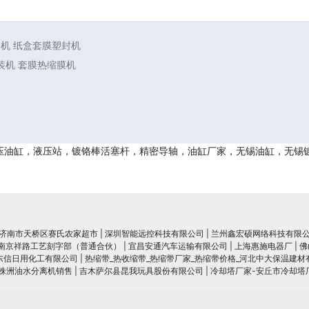
装机 纸盒套膜塑封机
装机 套膜热缩膜机
液压油缸，液压站，镀铬棒活塞杆，精密导轴，油缸厂家，无锡油缸，无锡
济南市天桥区赛氏农家超市
|
深圳智能远控科技有限公司
|
兰州鑫宏硕网络科技有限
南京祥路工艺刻字部（普通合伙）
|
宜昌安通汽车运输有限公司
|
上海惠施电器厂
|
佛
东信日用化工有限公司
|
热缩带_热收缩带_热缩带厂家_热缩带价格_河北中大保温建材
|株洲油水分离机销售
|
吉木萨尔县昆我玩具股份有限公司
|
冷却塔厂家-安丘市冷却塔